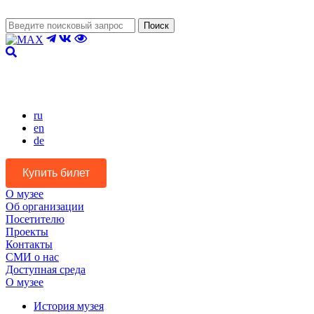
Поиск
Версия для слабовидящих
ru
en
de
Купить билет
О музее
Об организации
Посетителю
Проекты
Контакты
СМИ о нас
Доступная среда
О музее
История музея