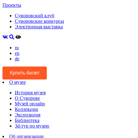
Проекты
Суворовский клуб
Суворовские конкурсы
Электронная выставка
ru
en
de
Купить билет
О музее
История музея
О Суворове
Музей онлайн
Коллекции
Экспозиция
Библиотека
3d-тур по музею
Об организации