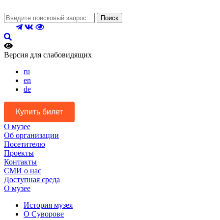
Поиск
Версия для слабовидящих
ru
en
de
Купить билет
О музее
Об организации
Посетителю
Проекты
Контакты
СМИ о нас
Доступная среда
О музее
История музея
О Суворове