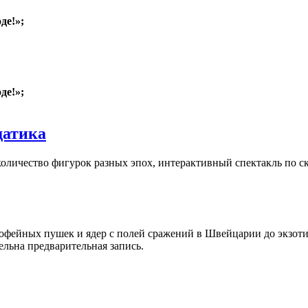
де!»;
де!»;
датика
личество фигурок разных эпох, интерактивный спектакль по ска
трофейных пушек и ядер с полей сражений в Швейцарии до экзот
тельна предварительная запись.