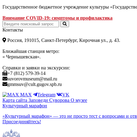
Государственное бюджетное учреждение культуры «Государст
Внимание COVID-19: симптомы и профилактика
Контакты
Россия, 191015, Санкт-Петербург, Кирочная ул., д. 43.
Ближайшая станция метро:
« Чернышевская».
Справки и заявки на экскурсии:
+7 (812) 579-39-14
suvorovmuseum@mail.ru
gmmsuv@cult.gugov.spb.ru
MAX
Telegram
VK
Карта сайта
Заповеди Cуворова
О музее
Культурный марафон
«Культурный марафон» — это не просто тест с вопросами и отв
Присоединяйтесь!