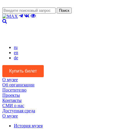
Поиск
Версия для слабовидящих
ru
en
de
Купить билет
О музее
Об организации
Посетителю
Проекты
Контакты
СМИ о нас
Доступная среда
О музее
История музея