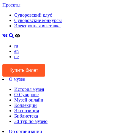
Проекты
Суворовский клуб
Суворовские конкурсы
Электронная выставка
ru
en
de
Купить билет
О музее
История музея
О Суворове
Музей онлайн
Коллекции
Экспозиция
Библиотека
3d-тур по музею
Об организации