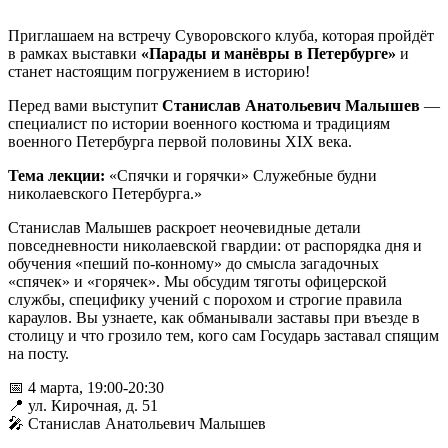
Приглашаем на встречу Суворовского клуба, которая пройдёт
в рамках выставки
«Парады и манёвры в Петербурге»
и
станет настоящим погружением в историю!
Перед вами выступит
Станислав Анатольевич Малышев
—
специалист по истории военного костюма и традициям
военного Петербурга первой половины XIX века.
Тема лекции:
«Спячки и горячки» Служебные будни
николаевского Петербурга.»
Станислав Малышев раскроет неочевидные детали
повседневности николаевской гвардии: от распорядка дня и
обучения «пеший по-конному» до смысла загадочных
«спячек» и «горячек». Мы обсудим тяготы офицерской
службы, специфику учений с порохом и строгие правила
караулов. Вы узнаете, как обманывали заставы при въезде в
столицу и что грозило тем, кого сам Государь заставал спящим
на посту.
📅 4 марта, 19:00-20:30
📍 ул. Кирочная, д. 51
🎤 Станислав Анатольевич Малышев