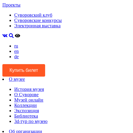
Проекты
Суворовский клуб
Суворовские конкурсы
Электронная выставка
ru
en
de
Купить билет
О музее
История музея
О Суворове
Музей онлайн
Коллекции
Экспозиция
Библиотека
3d-тур по музею
Об организации