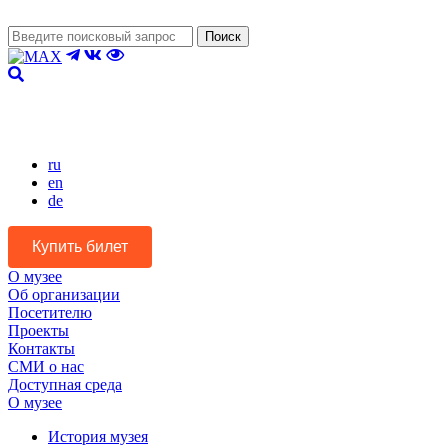
Поиск
Версия для слабовидящих
ru
en
de
Купить билет
О музее
Об организации
Посетителю
Проекты
Контакты
СМИ о нас
Доступная среда
О музее
История музея