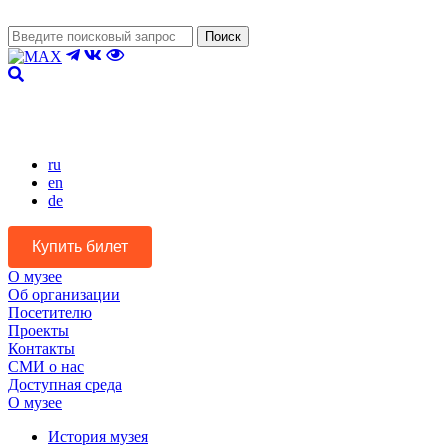
Поиск
Версия для слабовидящих
ru
en
de
Купить билет
О музее
Об организации
Посетителю
Проекты
Контакты
СМИ о нас
Доступная среда
О музее
История музея