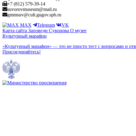
+7 (812) 579-39-14
suvorovmuseum@mail.ru
gmmsuv@cult.gugov.spb.ru
MAX
Telegram
VK
Карта сайта
Заповеди Cуворова
О музее
Культурный марафон
«Культурный марафон» — это не просто тест с вопросами и отв
Присоединяйтесь!