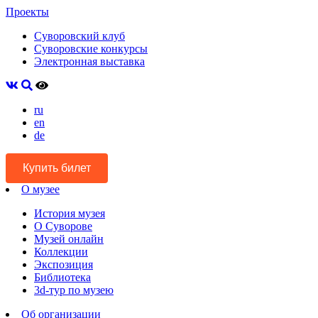
Проекты
Суворовский клуб
Суворовские конкурсы
Электронная выставка
ru
en
de
Купить билет
О музее
История музея
О Суворове
Музей онлайн
Коллекции
Экспозиция
Библиотека
3d-тур по музею
Об организации