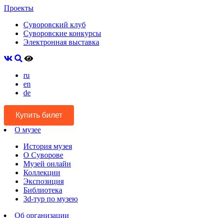
Проекты
Суворовский клуб
Суворовские конкурсы
Электронная выставка
ru
en
de
Купить билет
О музее
История музея
О Суворове
Музей онлайн
Коллекции
Экспозиция
Библиотека
3d-тур по музею
Об организации