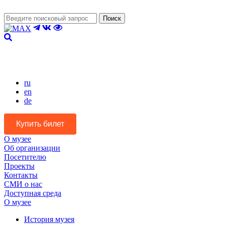
Поиск
Версия для слабовидящих
ru
en
de
Купить билет
О музее
Об организации
Посетителю
Проекты
Контакты
СМИ о нас
Доступная среда
О музее
История музея