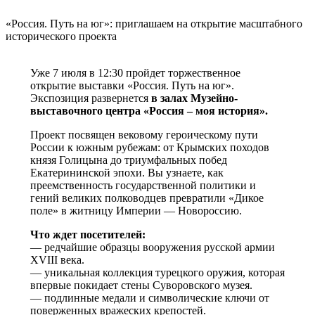
«Россия. Путь на юг»: приглашаем на открытие масштабного
исторического проекта
Уже 7 июля в 12:30 пройдет торжественное
открытие выставки «Россия. Путь на юг».
Экспозиция развернется
в залах Музейно-
выставочного центра «Россия – моя история».
Проект посвящен вековому героическому пути
России к южным рубежам: от Крымских походов
князя Голицына до триумфальных побед
Екатерининской эпохи. Вы узнаете, как
преемственность государственной политики и
гений великих полководцев превратили «Дикое
поле» в житницу Империи — Новороссию.
Что ждет посетителей:
— редчайшие образцы вооружения русской армии
XVIII века.
— уникальная коллекция турецкого оружия, которая
впервые покидает стены Суворовского музея.
— подлинные медали и символические ключи от
поверженных вражеских крепостей.