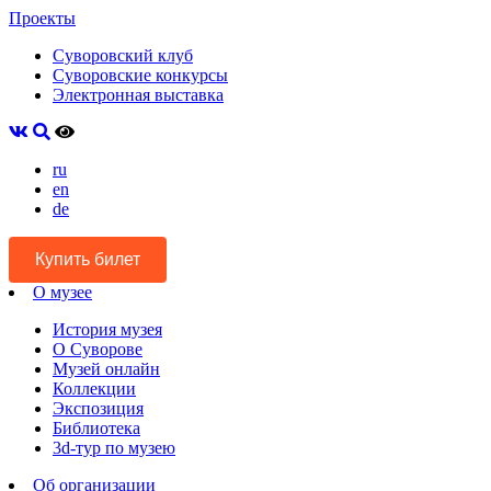
Проекты
Суворовский клуб
Суворовские конкурсы
Электронная выставка
ru
en
de
Купить билет
О музее
История музея
О Суворове
Музей онлайн
Коллекции
Экспозиция
Библиотека
3d-тур по музею
Об организации