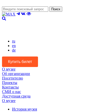
Поиск
Версия для слабовидящих
ru
en
de
Купить билет
О музее
Об организации
Посетителю
Проекты
Контакты
СМИ о нас
Доступная среда
О музее
История музея