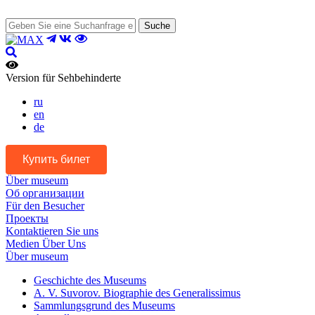
Suche
Version für Sehbehinderte
ru
en
de
Купить билет
Über museum
Об организации
Für den Besucher
Проекты
Kontaktieren Sie uns
Medien Über Uns
Über museum
Geschichte des Museums
A. V. Suvorov. Biographie des Generalissimus
Sammlungsgrund des Museums