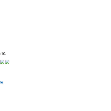
:10.
те