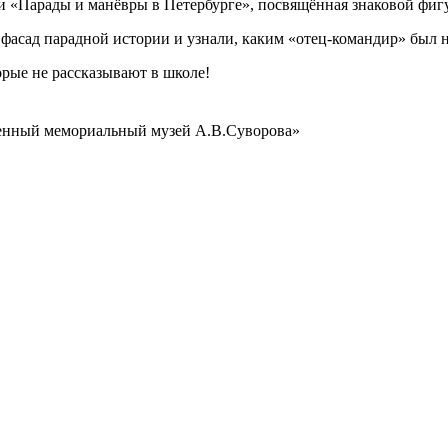
ки «Парады и манёвры в Петербурге», посвящённая знаковой фиг
асад парадной истории и узнали, каким «отец-командир» был н
орые не рассказывают в школе!
венный мемориальный музей А.В.Суворова»