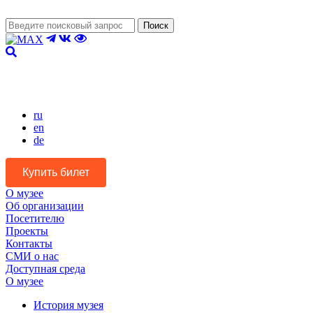
Поиск
Версия для слабовидящих
ru
en
de
Купить билет
О музее
Об организации
Посетителю
Проекты
Контакты
СМИ о нас
Доступная среда
О музее
История музея