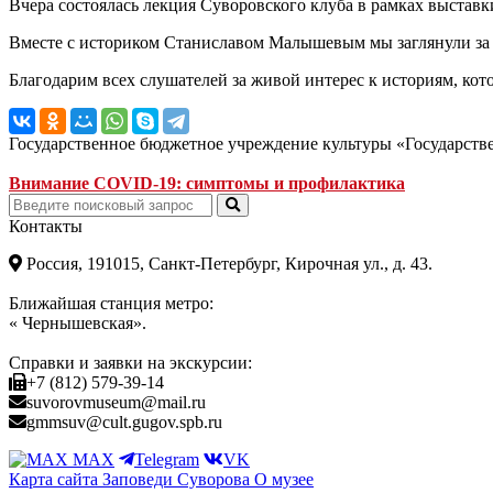
Вчера состоялась лекция Суворовского клуба в рамках выстав
Вместе с историком Станиславом Малышевым мы заглянули за ф
Благодарим всех слушателей за живой интерес к историям, кот
Государственное бюджетное учреждение культуры «Государст
Внимание COVID-19: симптомы и профилактика
Контакты
Россия, 191015, Санкт-Петербург, Кирочная ул., д. 43.
Ближайшая станция метро:
« Чернышевская».
Справки и заявки на экскурсии:
+7 (812) 579-39-14
suvorovmuseum@mail.ru
gmmsuv@cult.gugov.spb.ru
MAX
Telegram
VK
Карта сайта
Заповеди Cуворова
О музее