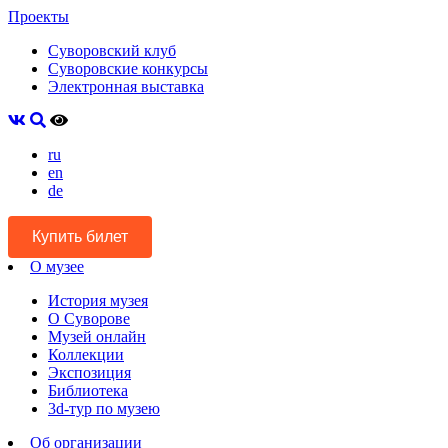
Проекты
Суворовский клуб
Суворовские конкурсы
Электронная выставка
ru
en
de
Купить билет
О музее
История музея
О Суворове
Музей онлайн
Коллекции
Экспозиция
Библиотека
3d-тур по музею
Об организации