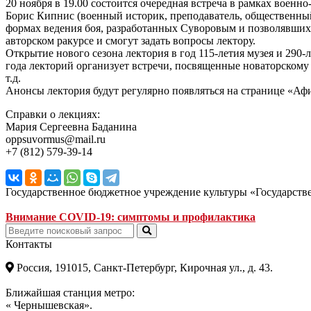
20 ноября в 19.00 состоится очередная встреча в рамках военн
Борис Кипнис (военный историк, преподаватель, общественный
формах ведения боя, разработанных Суворовым и позволявших
авторском ракурсе и смогут задать вопросы лектору.
Открытие нового сезона лектория в год 115-летия музея и 290
года лекторий организует встречи, посвященные новаторскому 
т.д.
Анонсы лектория будут регулярно появляться на странице «Афиш
Справки о лекциях:
Мария Сергеевна Баданина
oppsuvormus@mail.ru
+7 (812) 579-39-14
Государственное бюджетное учреждение культуры «Государст
Внимание COVID-19: симптомы и профилактика
Контакты
Россия, 191015, Санкт-Петербург, Кирочная ул., д. 43.
Ближайшая станция метро:
« Чернышевская».