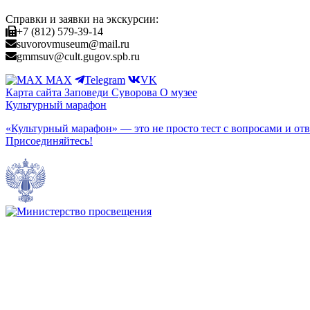
Справки и заявки на экскурсии:
+7 (812) 579-39-14
suvorovmuseum@mail.ru
gmmsuv@cult.gugov.spb.ru
MAX
Telegram
VK
Карта сайта
Заповеди Cуворова
О музее
Культурный марафон
«Культурный марафон» — это не просто тест с вопросами и отв
Присоединяйтесь!