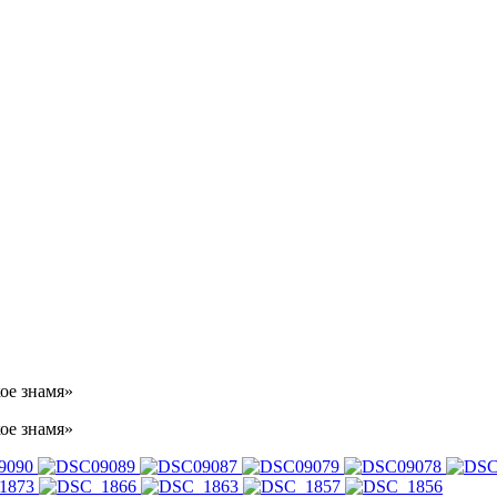
ое знамя»
ое знамя»