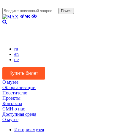
Поиск
Версия для слабовидящих
ru
en
de
Купить билет
О музее
Об организации
Посетителю
Проекты
Контакты
СМИ о нас
Доступная среда
О музее
История музея