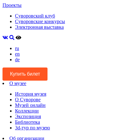
Проекты
Суворовский клуб
Суворовские конкурсы
Электронная выставка
ru
en
de
Купить билет
О музее
История музея
О Суворове
Музей онлайн
Коллекции
Экспозиция
Библиотека
3d-тур по музею
Об организации