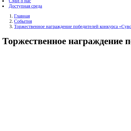
СМИ о нас
Доступная среда
Главная
События
Торжественное награждение победителей конкурса «Суво
Торжественное награждение п