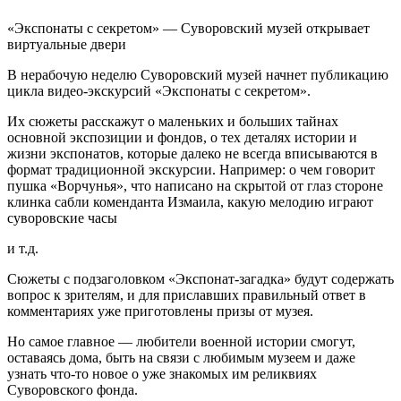
«Экспонаты с секретом» — Суворовский музей открывает
виртуальные двери
В нерабочую неделю Суворовский музей начнет публикацию
цикла видео-экскурсий «Экспонаты с секретом».
Их сюжеты расскажут о маленьких и больших тайнах
основной экспозиции и фондов, о тех деталях истории и
жизни экспонатов, которые далеко не всегда вписываются в
формат традиционной экскурсии. Например: о чем говорит
пушка «Ворчунья», что написано на скрытой от глаз стороне
клинка сабли коменданта Измаила, какую мелодию играют
суворовские часы
и т.д.
Сюжеты с подзаголовком «Экспонат-загадка» будут содержать
вопрос к зрителям, и для приславших правильный ответ в
комментариях уже приготовлены призы от музея.
Но самое главное — любители военной истории смогут,
оставаясь дома, быть на связи с любимым музеем и даже
узнать что-то новое о уже знакомых им реликвиях
Суворовского фонда.