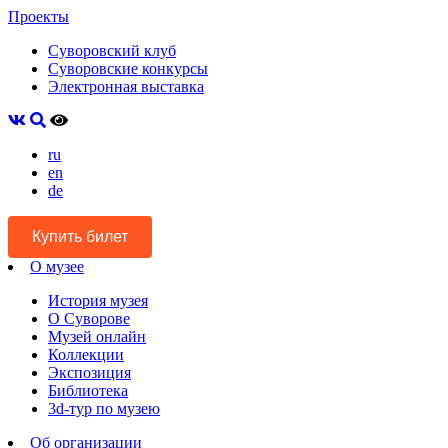
Проекты
Суворовский клуб
Суворовские конкурсы
Электронная выставка
ru
en
de
Купить билет
О музее
История музея
О Суворове
Музей онлайн
Коллекции
Экспозиция
Библиотека
3d-тур по музею
Об организации