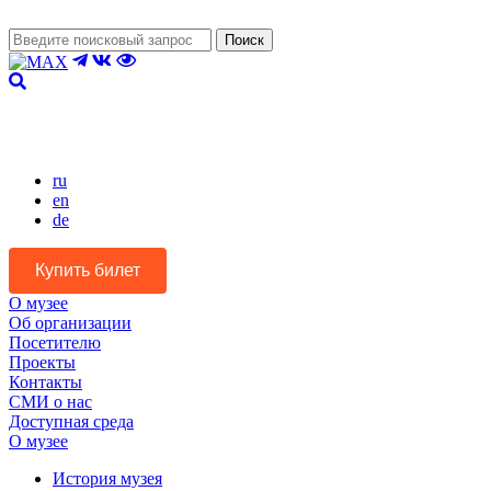
Поиск
Версия для слабовидящих
ru
en
de
Купить билет
О музее
Об организации
Посетителю
Проекты
Контакты
СМИ о нас
Доступная среда
О музее
История музея