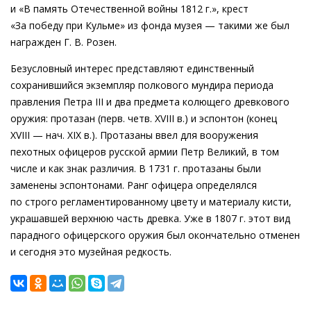
и «В память Отечественной войны 1812 г.», крест
«За победу при Кульме» из фонда музея — такими же был
награжден
Г. В. Розен
.
Безусловный интерес представляют единственный
сохранившийся экземпляр полкового мундира периода
правления Петра III и два предмета колющего древкового
оружия: протазан (перв. четв. XVIII в.) и эспонтон (конец
XVIII — нач. XIХ в.). Протазаны ввел для вооружения
пехотных офицеров русской армии Петр Великий, в том
числе и как знак различия. В 1731 г. протазаны были
заменены эспонтонами. Ранг офицера определялся
по строго регламентированному цвету и материалу кисти,
украшавшей верхнюю часть древка. Уже в 1807 г. этот вид
парадного офицерского оружия был окончательно отменен
и сегодня это музейная редкость.