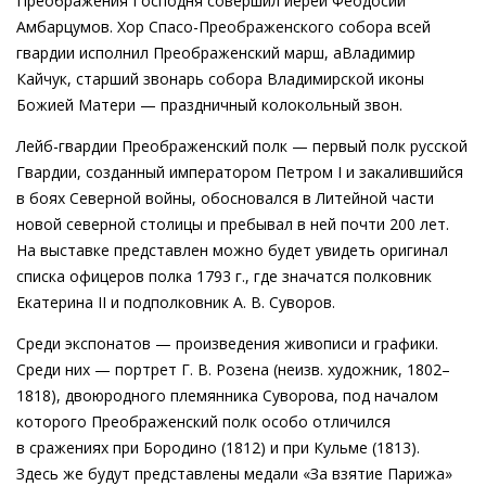
Преображения Господня совершил иерей Феодосий
Амбарцумов. Хор
Спасо-Преображенского
собора всей
гвардии исполнил Преображенский марш, аВладимир
Кайчук, старший звонарь собора Владимирской иконы
Божией Матери — праздничный колокольный звон.
Лейб-гвардии
Преображенский полк — первый полк русской
Гвардии, созданный императором Петром I и закалившийся
в боях Северной войны, обосновался в Литейной части
новой северной столицы и пребывал в ней почти 200 лет.
На выставке представлен можно будет увидеть оригинал
списка офицеров полка 1793 г., где значатся полковник
Екатерина II и подполковник
А. В. Суворов
.
Среди экспонатов — произведения живописи и графики.
Среди них — портрет
Г. В. Розена
(неизв. художник, 1802–
1818), двоюродного племянника Суворова, под началом
которого Преображенский полк особо отличился
в сражениях при Бородино (1812) и при Кульме (1813).
Здесь же будут представлены медали «За взятие Парижа»