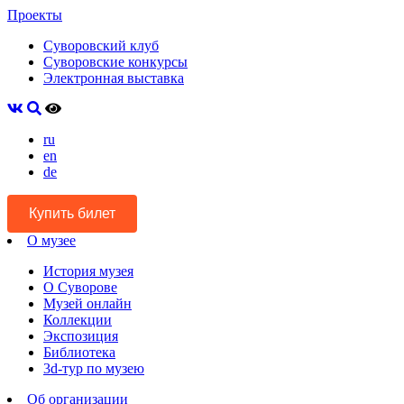
Проекты
Суворовский клуб
Суворовские конкурсы
Электронная выставка
ru
en
de
Купить билет
О музее
История музея
О Суворове
Музей онлайн
Коллекции
Экспозиция
Библиотека
3d-тур по музею
Об организации