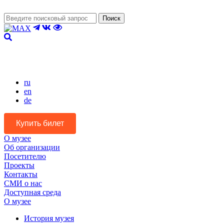
Поиск
Версия для слабовидящих
ru
en
de
Купить билет
О музее
Об организации
Посетителю
Проекты
Контакты
СМИ о нас
Доступная среда
О музее
История музея