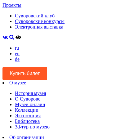
Проекты
Суворовский клуб
Суворовские конкурсы
Электронная выставка
ru
en
de
Купить билет
О музее
История музея
О Суворове
Музей онлайн
Коллекции
Экспозиция
Библиотека
3d-тур по музею
Об организации