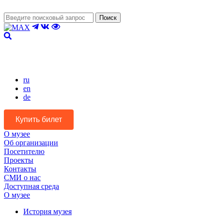
Поиск
Версия для слабовидящих
ru
en
de
Купить билет
О музее
Об организации
Посетителю
Проекты
Контакты
СМИ о нас
Доступная среда
О музее
История музея