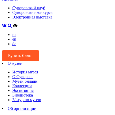
Суворовский клуб
Суворовские конкурсы
Электронная выставка
ru
en
de
Купить билет
О музее
История музея
О Суворове
Музей онлайн
Коллекции
Экспозиция
Библиотека
3d-тур по музею
Об организации