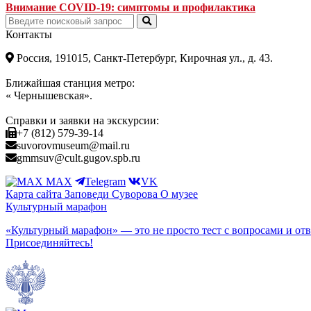
Внимание COVID-19: симптомы и профилактика
Контакты
Россия, 191015, Санкт-Петербург, Кирочная ул., д. 43.
Ближайшая станция метро:
« Чернышевская».
Справки и заявки на экскурсии:
+7 (812) 579-39-14
suvorovmuseum@mail.ru
gmmsuv@cult.gugov.spb.ru
MAX
Telegram
VK
Карта сайта
Заповеди Cуворова
О музее
Культурный марафон
«Культурный марафон» — это не просто тест с вопросами и отв
Присоединяйтесь!