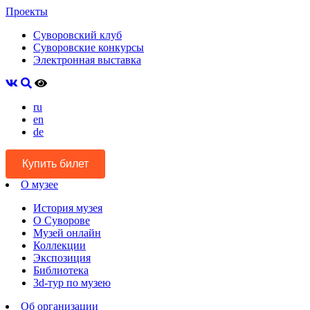
Проекты
Суворовский клуб
Суворовские конкурсы
Электронная выставка
ru
en
de
Купить билет
О музее
История музея
О Суворове
Музей онлайн
Коллекции
Экспозиция
Библиотека
3d-тур по музею
Об организации