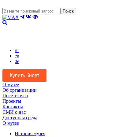
Поиск
Версия для слабовидящих
ru
en
de
Купить билет
О музее
Об организации
Посетителю
Проекты
Контакты
СМИ о нас
Доступная среда
О музее
История музея