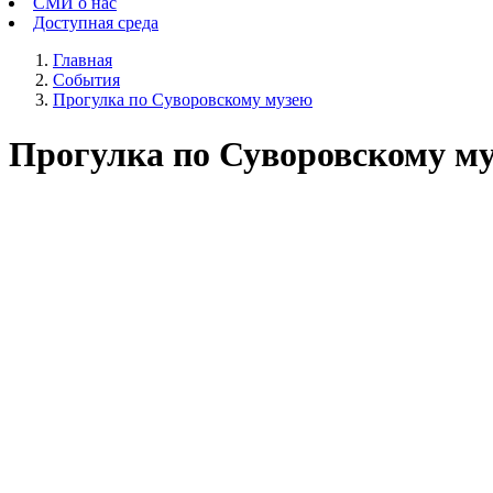
СМИ о нас
Доступная среда
Главная
События
Прогулка по Суворовскому музею
Прогулка по Суворовскому м