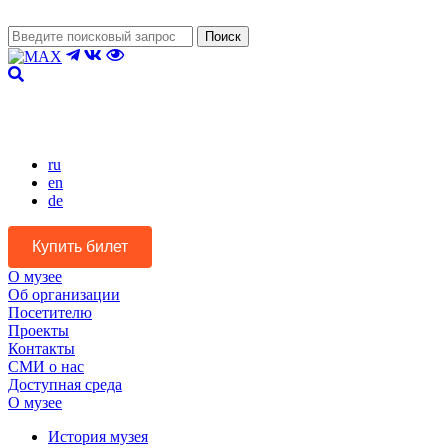
Поиск
Версия для слабовидящих
ru
en
de
Купить билет
О музее
Об организации
Посетителю
Проекты
Контакты
СМИ о нас
Доступная среда
О музее
История музея