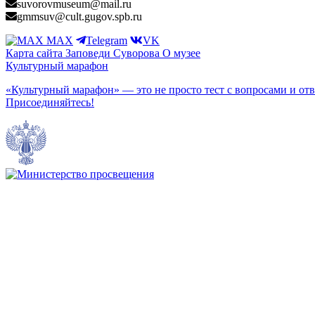
suvorovmuseum@mail.ru
gmmsuv@cult.gugov.spb.ru
MAX
Telegram
VK
Карта сайта
Заповеди Cуворова
О музее
Культурный марафон
«Культурный марафон» — это не просто тест с вопросами и отв
Присоединяйтесь!