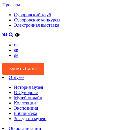
Проекты
Суворовский клуб
Суворовские конкурсы
Электронная выставка
ru
en
de
Купить билет
О музее
История музея
О Суворове
Музей онлайн
Коллекции
Экспозиция
Библиотека
3d-тур по музею
Об организации