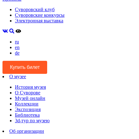
Суворовский клуб
Суворовские конкурсы
Электронная выставка
ru
en
de
Купить билет
О музее
История музея
О Суворове
Музей онлайн
Коллекции
Экспозиция
Библиотека
3d-тур по музею
Об организации