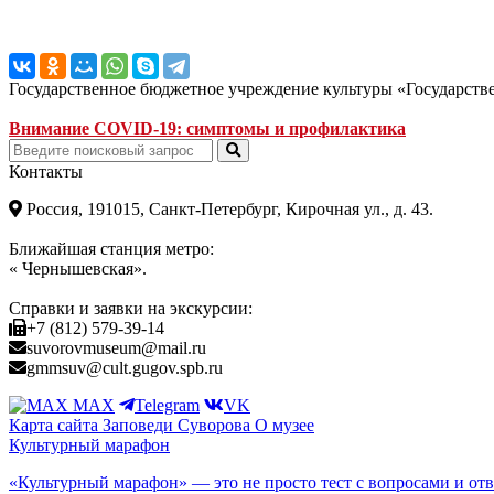
Государственное бюджетное учреждение культуры «Государст
Внимание COVID-19: симптомы и профилактика
Контакты
Россия, 191015, Санкт-Петербург, Кирочная ул., д. 43.
Ближайшая станция метро:
« Чернышевская».
Справки и заявки на экскурсии:
+7 (812) 579-39-14
suvorovmuseum@mail.ru
gmmsuv@cult.gugov.spb.ru
MAX
Telegram
VK
Карта сайта
Заповеди Cуворова
О музее
Культурный марафон
«Культурный марафон» — это не просто тест с вопросами и отв