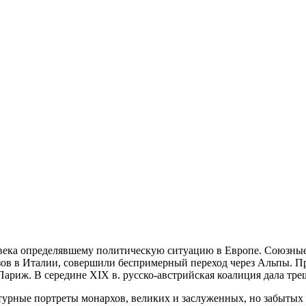
века определявшему политическую ситуацию в Европе. Союзные
в в Италии, совершили беспримерный переход через Альпы. Пр
 Париж. В середине XIX в. русско-австрийская коалиция дала тр
урные портреты монархов, великих и заслуженных, но забытых с