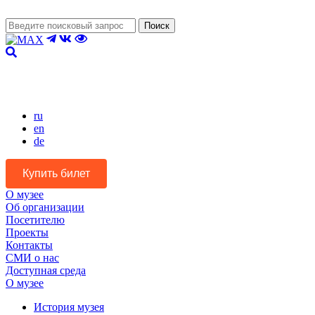
Поиск
Версия для слабовидящих
ru
en
de
Купить билет
О музее
Об организации
Посетителю
Проекты
Контакты
СМИ о нас
Доступная среда
О музее
История музея