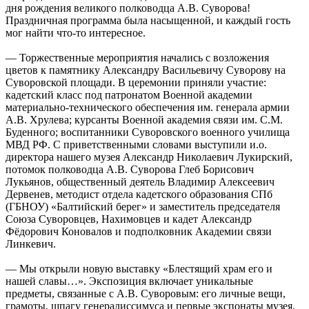
дня рождения великого полководца А.В. Суворова!
Праздничная программа была насыщенной, и каждый гость
мог найти что-то интересное.
— Торжественные мероприятия начались с возложения
цветов к памятнику Александру Васильевичу Суворову на
Суворовской площади. В церемонии приняли участие:
кадетский класс под патронатом Военной академии
материально-технического обеспечения им. генерала армии
А.В. Хрулева; курсанты Военной академия связи им. С.М.
Буденного; воспитанники Суворовского военного училища
МВД РФ. С приветственными словами выступили и.о.
директора нашего музея Александр Николаевич Лукирский,
потомок полководца А.В. Суворова Глеб Борисович
Лукьянов, общественный деятель Владимир Алексеевич
Дервенев, методист отдела кадетского образования СПб
(ГБНОУ) «Балтийский берег» и заместитель председателя
Союза Суворовцев, Нахимовцев и кадет Александр
Фёдорович Коновалов и подполковник Академии связи
Линкевич.
— Мы открыли новую выставку «Блестящий храм его и
нашей славы…». Экспозиция включает уникальные
предметы, связанные с А.В. Суворовым: его личные вещи,
грамоты, шпагу генералиссимуса и первые экспонаты музея.