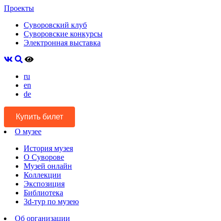
Проекты
Суворовский клуб
Суворовские конкурсы
Электронная выставка
ru
en
de
Купить билет
О музее
История музея
О Суворове
Музей онлайн
Коллекции
Экспозиция
Библиотека
3d-тур по музею
Об организации