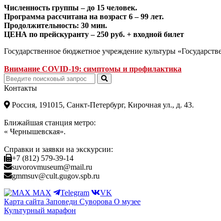
Численность группы – до 15 человек.
Программа рассчитана на возраст 6 – 99 лет.
Продолжительность: 30 мин.
ЦЕНА по прейскуранту – 250 руб. + входной билет
Государственное бюджетное учреждение культуры «Государст
Внимание COVID-19: симптомы и профилактика
Контакты
Россия, 191015, Санкт-Петербург, Кирочная ул., д. 43.
Ближайшая станция метро:
« Чернышевская».
Справки и заявки на экскурсии:
+7 (812) 579-39-14
suvorovmuseum@mail.ru
gmmsuv@cult.gugov.spb.ru
MAX
Telegram
VK
Карта сайта
Заповеди Cуворова
О музее
Культурный марафон