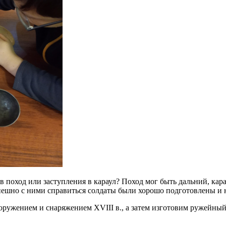
 в поход или заступления в караул? Поход мог быть дальний, ка
пешно с ними справиться солдаты были хорошо подготовлены и 
ужением и снаряжением XVIII в., а затем изготовим ружейный п