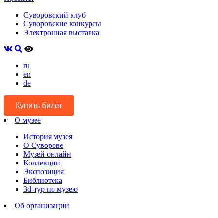
Суворовский клуб
Суворовские конкурсы
Электронная выставка
ru
en
de
Купить билет
О музее
История музея
О Суворове
Музей онлайн
Коллекции
Экспозиция
Библиотека
3d-тур по музею
Об организации