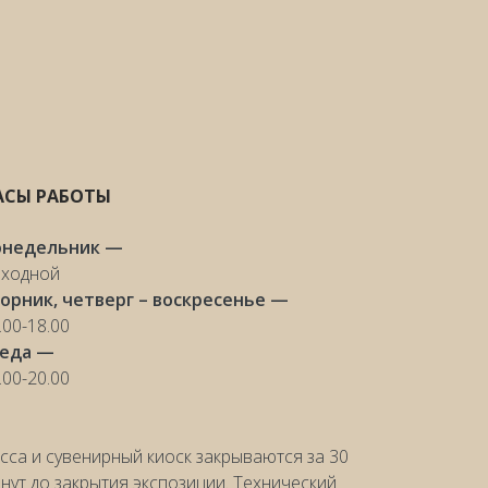
АСЫ РАБОТЫ
онедельник —
ходной
орник, четверг – воскресенье —
.00-18.00
реда —
.00-20.00
сса и сувенирный киоск закрываются за 30
нут до закрытия экспозиции. Технический