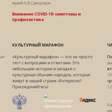
музей А.В.Суворова»
Внимание COVID-19: симптомы и
профилактика
КУЛЬТУРНЫЙ МАРАФОН
Ч
ная
«Культурный марафон» — это не просто
П
тест с вопросами и ответами. Это
вы
небольшие истории и загадки о
вт
культурных обычаях народов, которые
10
живут в нашей стране. Интересно?
с
Присоединяйтесь!
12
Ка
ми