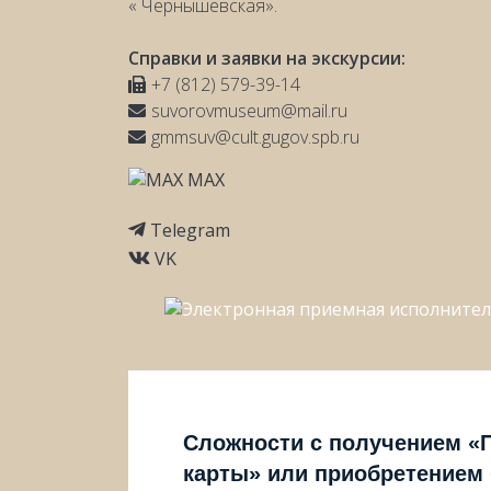
« Чернышевская».
Справки и заявки на экскурсии:
+7 (812) 579-39-14
suvorovmuseum@mail.ru
gmmsuv@cult.gugov.spb.ru
MAX
Telegram
VK
Сложности с получением «
карты» или приобретением