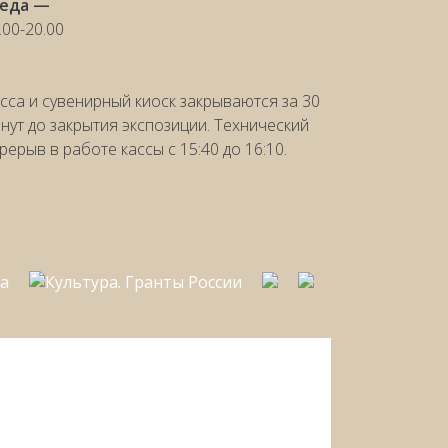
реда —
.00-20.00
сса и сувенирный киоск закрываются за 30
нут до закрытия экспозиции. Технический
рерыв в работе кассы с 15:40 до 16:10.