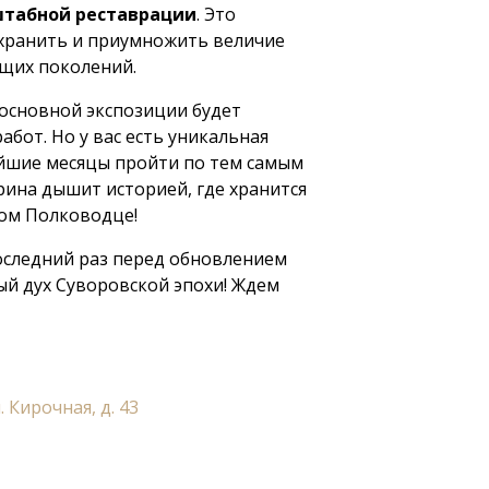
штабной реставрации
. Это
охранить и приумножить величие
ущих поколений.
основной экспозиции будет
абот. Но у вас есть уникальная
йшие месяцы пройти по тем самым
рина дышит историей, где хранится
ком Полководце!
оследний раз перед обновлением
й дух Суворовской эпохи! Ждем
 Кирочная, д. 43