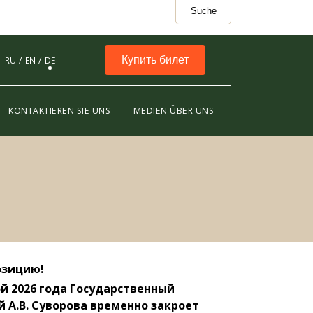
Suche
Купить билет
RU
EN
DE
KONTAKTIEREN SIE UNS
MEDIEN ÜBER UNS
озицию!
й 2026 года Государственный
 А.В. Суворова временно закроет