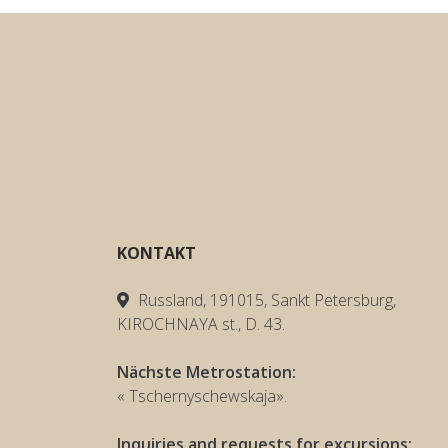
KONTAKT
Russland, 191015, Sankt Petersburg,
KIROCHNAYA st., D. 43.
Nächste Metrostation:
« Tschernyschewskaja».
Inquiries and requests for excursions: