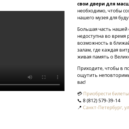
свои двери для мас
необходимо, чтобы с
нашего музея для буд
Большая часть нашей 
недоступна во время р
возможность в ближа
залам, где каждая вит
живая память о Вели
Приходите, чтобы в п
ощутить неповторимы
вас!
💳
Приобрести билеты
📞 8 (812) 579-39-14
📍
Санкт-Петербург, ул.