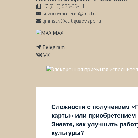
+7 (812) 579-39-14
suvorovmuseum@mail.ru
gmmsuv@cult.gugov.spb.ru
MAX
Telegram
VK
Сложности с получением «
карты» или приобретением
Знаете, как улучшить рабо
культуры?