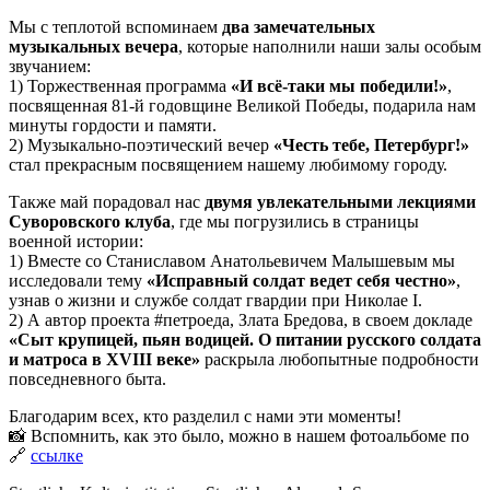
Мы с теплотой вспоминаем
два замечательных
музыкальных вечера
, которые наполнили наши залы особым
звучанием:
1) Торжественная программа
«И всё-таки мы победили!»
,
посвященная 81-й годовщине Великой Победы, подарила нам
минуты гордости и памяти.
2) Музыкально-поэтический вечер
«Честь тебе, Петербург!»
стал прекрасным посвящением нашему любимому городу.
Также май порадовал нас
двумя увлекательными лекциями
Суворовского клуба
, где мы погрузились в страницы
военной истории:
1) Вместе со Станиславом Анатольевичем Малышевым мы
исследовали тему
«Исправный солдат ведет себя честно»
,
узнав о жизни и службе солдат гвардии при Николае I.
2) А автор проекта #петроеда, Злата Бредова, в своем докладе
«Сыт крупицей, пьян водицей. О питании русского солдата
и матроса в XVIII веке»
раскрыла любопытные подробности
повседневного быта.
Благодарим всех, кто разделил с нами эти моменты!
📸 Вспомнить, как это было, можно в нашем фотоальбоме по
🔗
ссылке