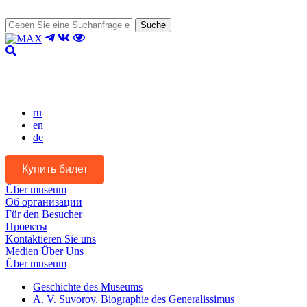
Suche
Version für Sehbehinderte
ru
en
de
Купить билет
Über museum
Об организации
Für den Besucher
Проекты
Kontaktieren Sie uns
Medien Über Uns
Über museum
Geschichte des Museums
A. V. Suvorov. Biographie des Generalissimus