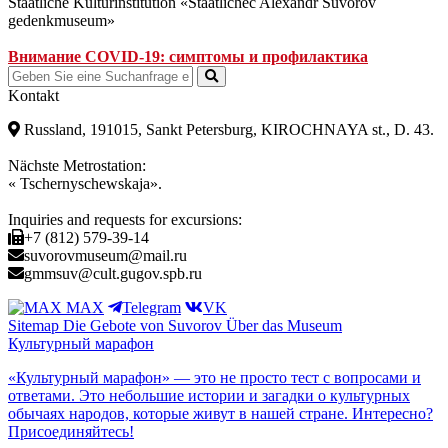
Staatliche Kulturinstitution «Staatlichec Alexandr Suvorov
gedenkmuseum»
Внимание COVID-19: симптомы и профилактика
Kontakt
Russland, 191015, Sankt Petersburg, KIROCHNAYA st., D. 43.
Nächste Metrostation:
« Tschernyschewskaja».
Inquiries and requests for excursions:
+7 (812) 579-39-14
suvorovmuseum@mail.ru
gmmsuv@cult.gugov.spb.ru
MAX
Telegram
VK
Sitemap
Die Gebote von Suvorov
Über das Museum
Культурный марафон
«Культурный марафон» — это не просто тест с вопросами и
ответами. Это небольшие истории и загадки о культурных
обычаях народов, которые живут в нашей стране. Интересно?
Присоединяйтесь!