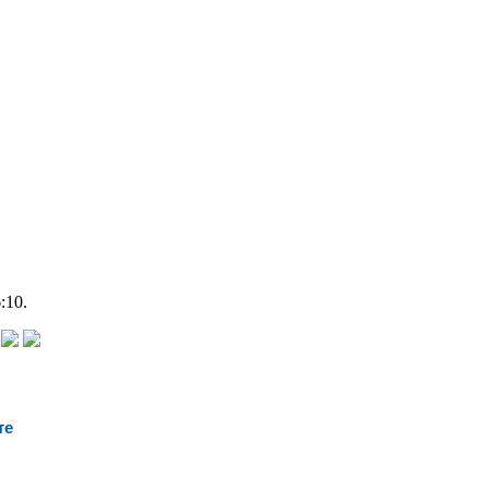
:10.
те