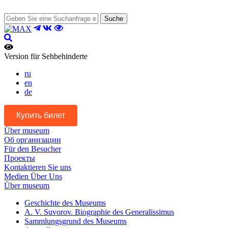
Suche
Version für Sehbehinderte
ru
en
de
Купить билет
Über museum
Об организации
Für den Besucher
Проекты
Kontaktieren Sie uns
Medien Über Uns
Über museum
Geschichte des Museums
A. V. Suvorov. Biographie des Generalissimus
Sammlungsgrund des Museums