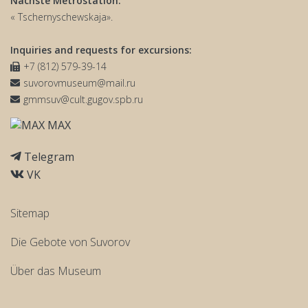
Nächste Metrostation:
« Tschernyschewskaja».
Inquiries and requests for excursions:
+7 (812) 579-39-14
suvorovmuseum@mail.ru
gmmsuv@cult.gugov.spb.ru
MAX
Telegram
VK
Sitemap
Die Gebote von Suvorov
Über das Museum