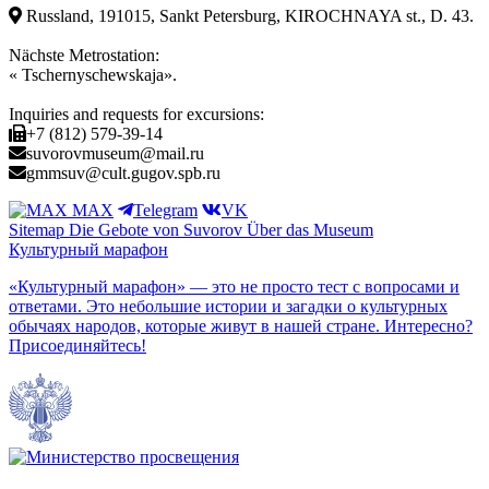
Russland, 191015, Sankt Petersburg, KIROCHNAYA st., D. 43.
Nächste Metrostation:
« Tschernyschewskaja».
Inquiries and requests for excursions:
+7 (812) 579-39-14
suvorovmuseum@mail.ru
gmmsuv@cult.gugov.spb.ru
MAX
Telegram
VK
Sitemap
Die Gebote von Suvorov
Über das Museum
Культурный марафон
«Культурный марафон» — это не просто тест с вопросами и
ответами. Это небольшие истории и загадки о культурных
обычаях народов, которые живут в нашей стране. Интересно?
Присоединяйтесь!