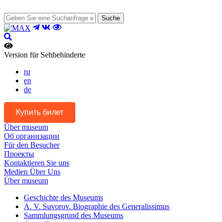
Suche
Version für Sehbehinderte
ru
en
de
Купить билет
Über museum
Об организации
Für den Besucher
Проекты
Kontaktieren Sie uns
Medien Über Uns
Über museum
Geschichte des Museums
A. V. Suvorov. Biographie des Generalissimus
Sammlungsgrund des Museums