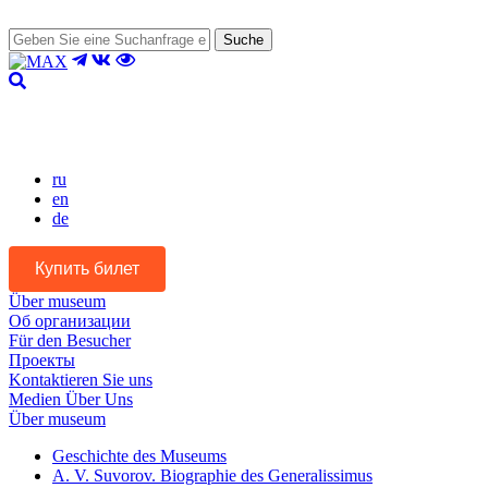
Suche
Version für Sehbehinderte
ru
en
de
Купить билет
Über museum
Об организации
Für den Besucher
Проекты
Kontaktieren Sie uns
Medien Über Uns
Über museum
Geschichte des Museums
A. V. Suvorov. Biographie des Generalissimus