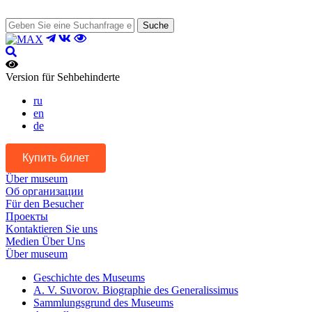
Suche
Version für Sehbehinderte
ru
en
de
Купить билет
Über museum
Об организации
Für den Besucher
Проекты
Kontaktieren Sie uns
Medien Über Uns
Über museum
Geschichte des Museums
A. V. Suvorov. Biographie des Generalissimus
Sammlungsgrund des Museums