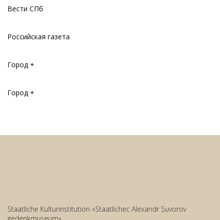
Вести СПб
Российская газета
Город +
Город +
Staatliche Kulturinstitution «Staatlichec Alexandr Suvorov
gedenkmuseum»