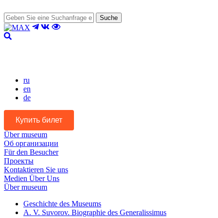
Suche
Version für Sehbehinderte
ru
en
de
Купить билет
Über museum
Об организации
Für den Besucher
Проекты
Kontaktieren Sie uns
Medien Über Uns
Über museum
Geschichte des Museums
A. V. Suvorov. Biographie des Generalissimus