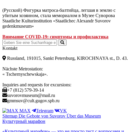
(Русский) Фигурка матроса-балтийца, легшая в землю с
убитым хозяином, стала мемориалом в Музее Суворова
Staatliche Kulturinstitution «Staatlichec Alexandr Suvorov
gedenkmuseum»
Внимание COVID-19: симптомы и профилактика
Kontakt
Russland, 191015, Sankt Petersburg, KIROCHNAYA st., D. 43.
Nächste Metrostation:
« Tschernyschewskaja».
Inquiries and requests for excursions:
+7 (812) 579-39-14
suvorovmuseum@mail.ru
gmmsuv@cult.gugov.spb.ru
MAX
Telegram
VK
Sitemap
Die Gebote von Suvorov
Über das Museum
Культурный марафон
«Культурный марафон» — это не просто тест с вопросами и