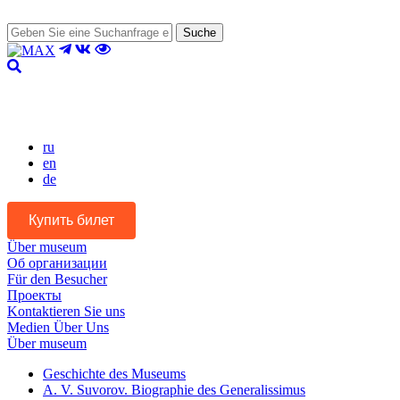
Suche
Version für Sehbehinderte
ru
en
de
Купить билет
Über museum
Об организации
Für den Besucher
Проекты
Kontaktieren Sie uns
Medien Über Uns
Über museum
Geschichte des Museums
A. V. Suvorov. Biographie des Generalissimus