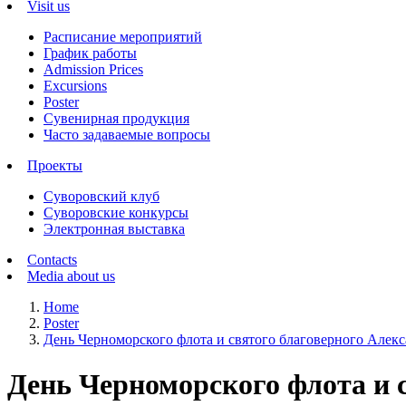
Visit us
Расписание мероприятий
График работы
Admission Prices
Excursions
Poster
Сувенирная продукция
Часто задаваемые вопросы
Проекты
Суворовский клуб
Суворовские конкурсы
Электронная выставка
Contacts
Media about us
Home
Poster
День Черноморского флота и святого благоверного Алек
День Черноморского флота и 