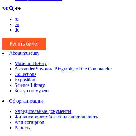
ru
en
de
Купить билет
About museum
Museum History
Alexander Suvorov. Biography of the Commander
Collections
Exposition
Science Library
3d-тур по музею
Об организации
Учредительные документы
Финансово-хозяйственная деятельность
Anti-corruption
Partners