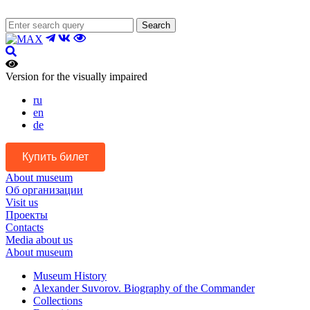
Search
Version for the visually impaired
ru
en
de
Купить билет
About museum
Об организации
Visit us
Проекты
Contacts
Media about us
About museum
Museum History
Alexander Suvorov. Biography of the Commander
Collections