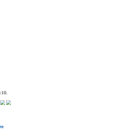
:10.
те