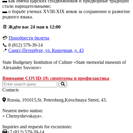
▬ как имена царских сподвижников и придворные традиции
стали нарицательными;
▬ о борьбе ученых XVIII-XIX веков за сохранение и развитие
родного языка.
📆
Ждём вас 24 мая в 12:00
💳
Приобрести билеты
📞 8 (812) 579-39-14
📍
Санкт-Петербург, ул. Кирочная, д. 43
State Budgetary Institution of Culture «State memorial museum of
Alexander Suvorov»
Внимание COVID-19: симптомы и профилактика
Contacts
Russia, 191015,St. Petersburg,Kirochnaya Street, 43.
Nearest metro station:
« Chernyshevskaya».
Inquiries and requests for excursions:
+7 (812) 579-39-14