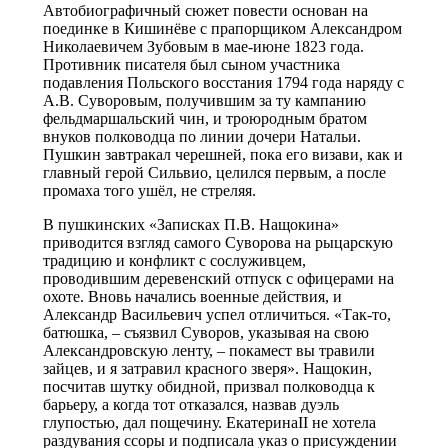
Автобиографичный сюжет повести основан на
поединке в Кишинёве с прапорщиком Александром
Николаевичем Зубовым в мае-июне 1823 года.
Противник писателя был сыном участника
подавления Польского восстания 1794 года наряду с
А.В. Суворовым, получившим за ту кампанию
фельдмаршальский чин, и троюродным братом
внуков полководца по линии дочери Натальи.
Пушкин завтракал черешней, пока его визави, как и
главный герой Сильвио, целился первым, а после
промаха того ушёл, не стреляя.
В пушкинских «Записках П.В. Нащокина»
приводится взгляд самого Суворова на рыцарскую
традицию и конфликт с сослуживцем,
проводившим деревенский отпуск с офицерами на
охоте. Вновь начались военные действия, и
Александр Васильевич успел отличиться. «Так-то,
батюшка, – съязвил Суворов, указывая на свою
Александровскую ленту, – покамест вы травили
зайцев, и я затравил красного зверя». Нащокин,
посчитав шутку обидной, призвал полководца к
барьеру, а когда тот отказался, назвав дуэль
глупостью, дал пощечину. ЕкатеринаII не хотела
раздувания ссоры и подписала указ о присуждении