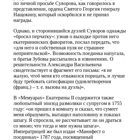
по личной просьбе Суворова, как говорилось в
представлении, ордена Святого Георгия генералу
Нащокину, который оскорбился и не принял
награды.
Однако, и сторонившийся дуэлей Суворов однажды
«бросил перчатку»: узнав о выходке против него
екатерининских фаворитов, послал передать, что
«для него и собственная пуля не страшнее
неприятельской». Возможность поединка напугала,
и братья Зубовы рассыпались в извинениях. О
решительности Александра Васильевича
свидетельствует и фрагмент его письма: «я не
жалую, чтоб меня кто отважился порицать, и лучше
буду требовать сатисфакции (удовлетворения
(франц.) – т. е. вызова на дуэль)».
В «Мемуарах» Екатерины II содержится также
любопытный эпизод размолвки с супругом в 1755
году: «он пришел в комнату и сказал, что сумеет
меня образумить, вытащил наполовину и показал
шпагу. Я спросила, не рассчитывает ли он драться
со мною; что тогда и мне нужна шпага».
Императрицей же был издан «Манифест о
поединках» 1787 года, посвященный