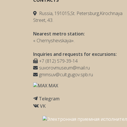
CONTACTS
Russia, 191015,St. Petersburg,Kirochnaya
Street, 43.
Nearest metro station:
« Chernyshevskaya».
Inquiries and requests for excursions:
+7 (812) 579-39-14
suvorovmuseum@mail.ru
gmmsuv@cult.gugov.spb.ru
MAX
Telegram
VK