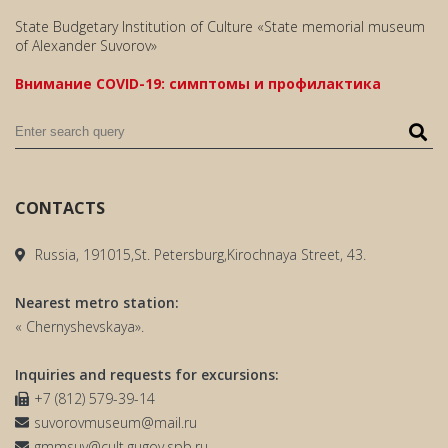
State Budgetary Institution of Culture «State memorial museum
of Alexander Suvorov»
Внимание COVID-19: симптомы и профилактика
CONTACTS
Russia, 191015,St. Petersburg,Kirochnaya Street, 43.
Nearest metro station:
« Chernyshevskaya».
Inquiries and requests for excursions:
+7 (812) 579-39-14
suvorovmuseum@mail.ru
gmmsuv@cult.gugov.spb.ru