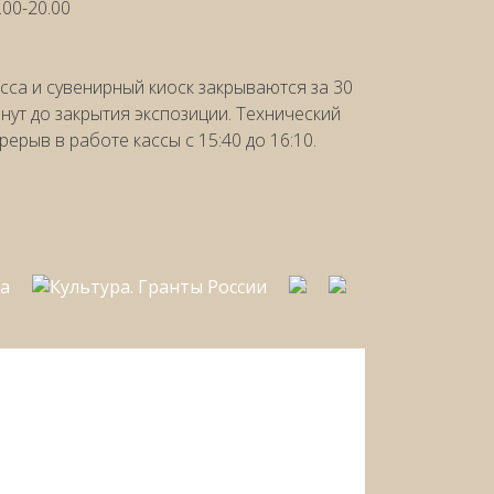
.00-20.00
сса и сувенирный киоск закрываются за 30
нут до закрытия экспозиции. Технический
рерыв в работе кассы с 15:40 до 16:10.