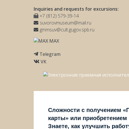
Inquiries and requests for excursions:
+7 (812) 579-39-14
suvorovmuseum@mail.ru
gmmsuv@cult.gugov.spb.ru
MAX
Telegram
VK
Сложности с получением «
карты» или приобретением
Знаете, как улучшить рабо