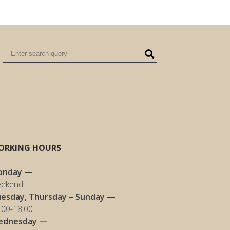
ORKING HOURS
onday —
ekend
esday, Thursday – Sunday —
.00-18.00
ednesday —