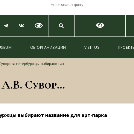
USEUM
ОБ ОРГАНИЗАЦИИ
VISIT US
ПРОЕКТ
ова петербуржцы выбирают название для арт-парка
(Русский) В музее А.В. Суворова петербуржцы выбирают название для арт-парка
рбуржцы выбирают название для арт-парка