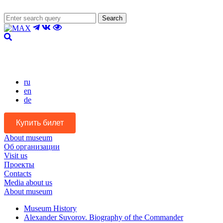
Search
Version for the visually impaired
ru
en
de
Купить билет
About museum
Об организации
Visit us
Проекты
Contacts
Media about us
About museum
Museum History
Alexander Suvorov. Biography of the Commander