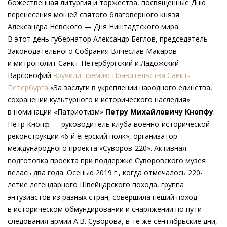
божественная литургия и торжества, посвященные Дню
перенесения мощей святого благоверного князя
Александра Невского — Дня Ништадтского мира.
В этот день губернатор Александр Беглов, председатель
Законодательного Собрания Вячеслав Макаров
и митрополит Санкт-Петербургский и Ладожский
Варсонофий
вручили премию Правительства Санкт-
Петербурга
«За заслуги в укреплении народного единства,
сохранении культурного и исторического наследия»
в номинации «Патриотизм»
Петру Михайловичу Кнопфу
.
Петр Кнопф — руководитель клуба военно-исторической
реконструкции «6-й егерский полк», организатор
международного проекта «Суворов-220». Активная
подготовка проекта при поддержке Суворовского музея
велась два года. Осенью 2019 г., когда отмечалось 220-
летие легендарного Швейцарского похода, группа
энтузиастов из разных стран, совершила пеший поход
в историческом обмундировании и снаряжении по пути
следования армии А.В. Суворова, в те же сентябрьские дни,