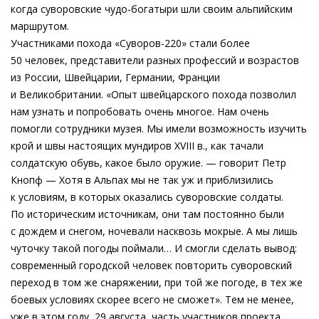
когда суворовские чудо-богатыри шли своим альпийским
маршрутом.
Участниками похода «Суворов-220» стали более
50 человек, представители разных профессий и возрастов
из России, Швейцарии, Германии, Франции
и Великобритании. «Опыт швейцарского похода позволил
нам узнать и попробовать очень многое. Нам очень
помогли сотрудники музея. Мы имели возможность изучить
крой и швы настоящих мундиров XVIII в., как тачали
солдатскую обувь, какое было оружие. — говорит Петр
Кнопф — Хотя в Альпах мы не так уж и приблизились
к условиям, в которых оказались суворовские солдаты.
По историческим источникам, они там постоянно были
с дождем и снегом, ночевали насквозь мокрые. А мы лишь
чуточку такой погоды поймали… И смогли сделать вывод:
современный городской человек повторить суворовский
переход в том же снаряжении, при той же погоде, в тех же
боевых условиях скорее всего не сможет». Тем не менее,
уже в этом году, 29 августа, часть участников проекта