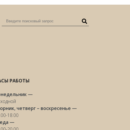
АСЫ РАБОТЫ
онедельник —
ходной
орник, четверг – воскресенье —
.00-18.00
реда —
.00-20.00