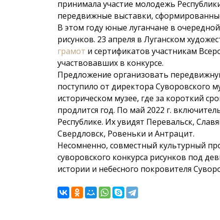
принимала участие молодежь Республики
передвижные выставки, сформированные
В этом году юные луганчане в очередной
рисунков. 23 апреля в Луганском художе
грамот
и сертификатов участникам Всеро
участвовавших в конкурсе.
Предложение организовать передвижную 
поступило от директора Суворовского му
историческом музее, где за короткий ср
продлится год. По май 2022 г. включите
Республике. Их увидят Перевальск, Славя
Свердловск, Ровеньки и Антрацит.
Несомненно, совместный культурный прое
суворовского конкурса рисунков под дев
истории и небесного покровителя Суворо