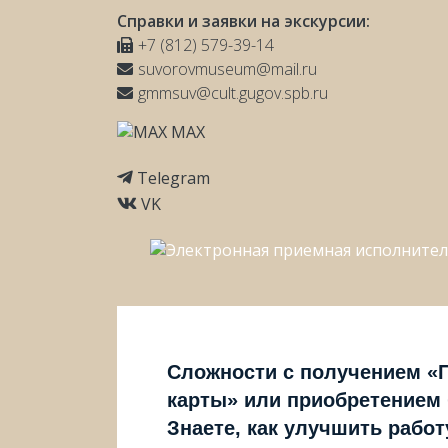
Справки и заявки на экскурсии:
+7 (812) 579-39-14
suvorovmuseum@mail.ru
gmmsuv@cult.gugov.spb.ru
MAX
Telegram
VK
Сложности с получением «
карты» или приобретением
Знаете, как улучшить рабо