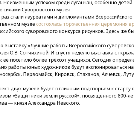
. Неизменным успехом среди луганчан, особенно детей
 силами Суворовского музея.
 раз стали лауреатами и дипломантами Всероссийского
ственном музее
состоялась торжественная церемония в
ссийского суворовского конкурса рисунков. Здесь же б
выставку «Лучшие работы Всероссийского суворовского
зея О.В. Сотчихиной. И спустя неделю выставка откры
ок её посетило более трёхсот учащихся. Сегодня опреде
льно работы юных художников будут экспонироваться н
носербск, Первомайск, Кировск, Стаханов, Алчевск, Лу
кт двух музеев будет отличным подспорьем к старту в 
изом «Защитники земли русской», посвященного 800-ле
ва — князя Александра Невского.