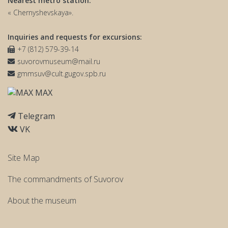
Nearest metro station:
« Chernyshevskaya».
Inquiries and requests for excursions:
+7 (812) 579-39-14
suvorovmuseum@mail.ru
gmmsuv@cult.gugov.spb.ru
MAX
Telegram
VK
Site Map
The commandments of Suvorov
About the museum