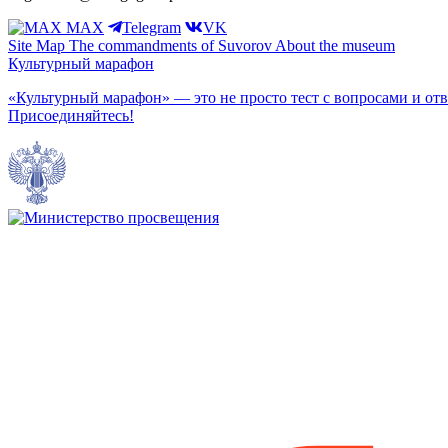
MAX
Telegram
VK
Site Map
The commandments of Suvorov
About the museum
Культурный марафон
«Культурный марафон» — это не просто тест с вопросами и отв
Присоединяйтесь!