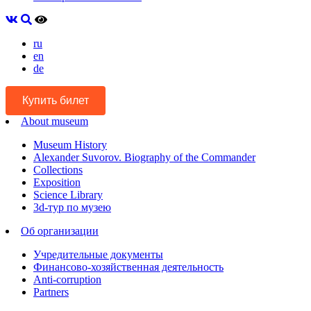
ru
en
de
Купить билет
About museum
Museum History
Alexander Suvorov. Biography of the Commander
Collections
Exposition
Science Library
3d-тур по музею
Об организации
Учредительные документы
Финансово-хозяйственная деятельность
Anti-corruption
Partners