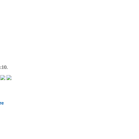
:10.
те