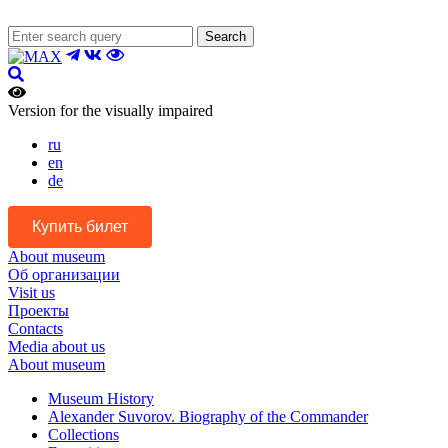
Search
Version for the visually impaired
ru
en
de
Купить билет
About museum
Об организации
Visit us
Проекты
Contacts
Media about us
About museum
Museum History
Alexander Suvorov. Biography of the Commander
Collections