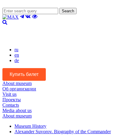
Search
Version for the visually impaired
ru
en
de
Купить билет
About museum
Об организации
Visit us
Проекты
Contacts
Media about us
About museum
Museum History
Alexander Suvorov. Biography of the Commander